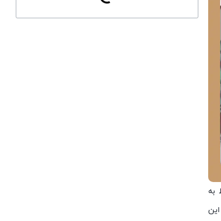
 به
این