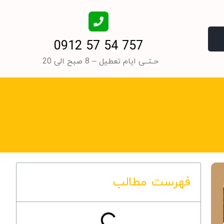
0912 57 54 757
حـتــی ایام تعطیل – 8 صبح الی 20
فهرست مطالب