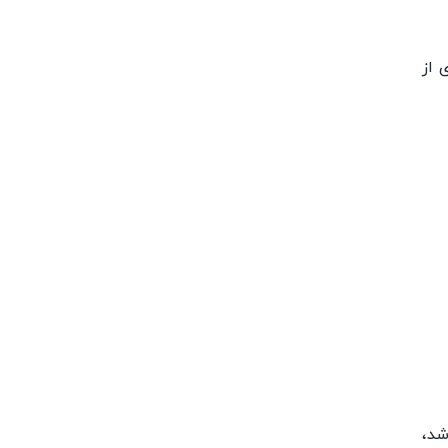
 از
شد،