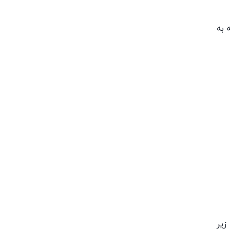
 به
زیر