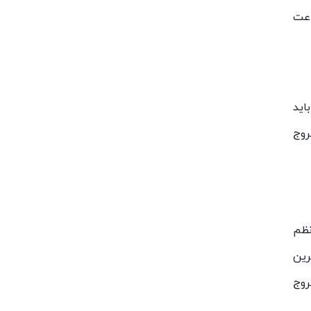
اعت
اید
روج
نظم
رین
روج