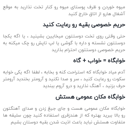
 پوستای میوه رو کنار تخت نذارید به موقع
 خارج کنید
یه رو رعایت کنید
 دوستتون میخایین بشینید ، یا اگه یکجا
داره با گوشی یا لپ تاپش رو چک میکنه به
ون احترام بذارید
 + گاه
ه استراحت کنه و بخابه ، لطفا اگه یکی خوابه
د ، سر و صدا نکنید و آرومتر بخندید آرومتر
ذارید و درو آروم ببندید
 عمومی هستش
ومی هست و جای جیغ زدن و صدای آهنگتون
ره که از هندزفری استفاده کنید چون سلیقه ها
ید باعث اذیت شدن بقیه دوستان بشیم