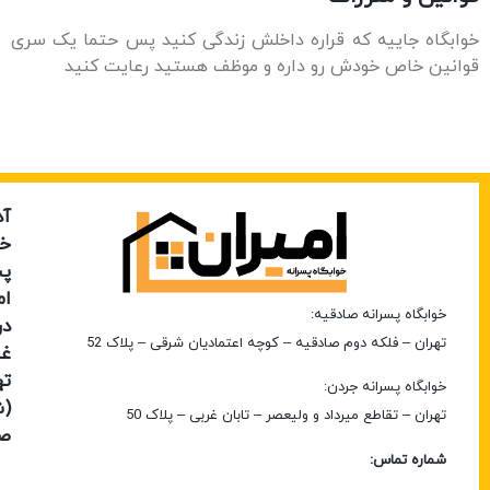
 قراره داخلش زندگی کنید پس حتما یک سری
رو داره و موظف هستید رعایت کنید
آدرس
آدرس
ساعت
خوابگاه
خوابگاه
کاری
پسرانه
پسرانه
پانسیون
امیران
امیران
پسرانه
دقیه:
در
در
امیران
صادقیه – کوچه اعتمادیان شرقی – پلاک 52
غرب
شمال
تهران
تهران
6:00
دن:
شنبه
تا
(شعبه
(شعبه
اد و ولیعصر – تابان غربی – پلاک 50
24:00
صادقیه)
جردن)
6:00
یکشنبه
تا